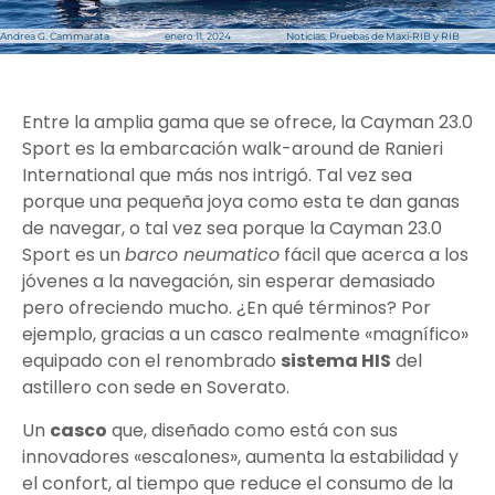
Andrea G. Cammarata
enero 11, 2024
Noticias
,
Pruebas de Maxi-RIB y RIB
Entre la amplia gama que se ofrece, la Cayman 23.0
Sport es la embarcación walk-around de Ranieri
International que más nos intrigó. Tal vez sea
porque una pequeña joya como esta te dan ganas
de navegar, o tal vez sea porque la Cayman 23.0
Sport es un
barco neumatico
fácil que acerca a los
jóvenes a la navegación, sin esperar demasiado
pero ofreciendo mucho. ¿En qué términos? Por
ejemplo, gracias a un casco realmente «magnífico»
equipado con el renombrado
sistema HIS
del
astillero con sede en Soverato.
Un
casco
que, diseñado como está con sus
innovadores «escalones», aumenta la estabilidad y
el confort, al tiempo que reduce el consumo de la