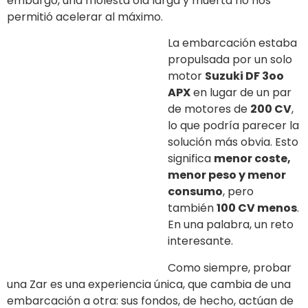
embargo, una molesta ola larga y muerta no nos
permitió acelerar al máximo.
La embarcación estaba
propulsada por un solo
motor
Suzuki DF 3oo APX
en lugar de un par de
motores de
200 CV
, lo que podría parecer la solución
más obvia. Esto significa
menor coste, menor peso y
menor consumo
, pero también
100 CV menos
. En
una palabra, un reto interesante.
Como siempre, probar una Zar es una experiencia
única, que cambia de una embarcación a otra: sus
fondos, de hecho, actúan de forma diferente a los
demás y requieren un poco de adaptación… pero
después, todo se vuelve fácil. El primer punto fuerte
de estas embarcaciones neumáticas semirrígidas
reside en su «milagroso»
manejo
: incluso en un día
insidioso como el nuestro, la embarcación es siempre
fácil de dirigir y siempre reacciona rápido, pero no con