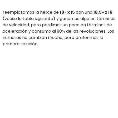
Longitud del eje del
1 x XL – 2 x XXL
motor
Capacidad del depósito
400 l
de combustible
Agua
Capacidad del
100 l
depósito
Capacidad de pasajeros
14
Camas
2
Categoría de diseño
B
Estilo y cubierta
Carlos Vidal
Arquitectura naval
Francesco Ambrosini