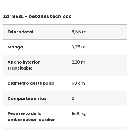
Proyecto técnico
Luca Formenti
Director general del
Piero Formenti
proyecto
Precio básico (solo
78.800 € (IVA no
embarcación
incluido)
neumática semirrígida)
Precio del Suzuki DF 300
24.450 € (IVA incluido)
APX White edition
Zar 85 SL – Prueba de navegación
Revoluciones
Velocidad
Consumo
Velocid
del motor
(hélice 1)
(hélice 1)
(hélice 2