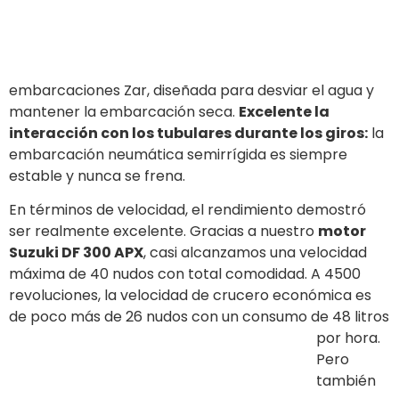
por hora.
Pero
también experimentamos una situación igualmente
cómoda a una velocidad de crucero rápida de 31
nudos y 5000 revoluciones del motor (63 lt/h).
Después de todo, nunca tuvimos la sensación de tener
poca potencia debajo de nosotros y el consumo fue
realmente bajo.
Finalmente,
reemplazamos la hélice de
18» x 15
con una
18,5» x 16
(véase la tabla siguiente) y ganamos algo en términos
de velocidad, pero perdimos un poco en términos de
aceleración y consumo al 90% de las revoluciones. Los
números no cambian mucho, pero preferimos la
primera solución.
Zar 85SL – Detalles técnicos