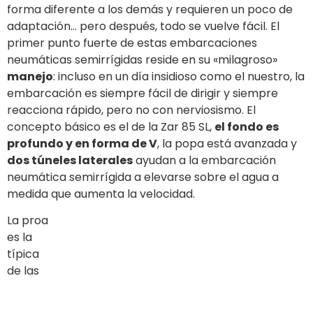
nerviosismo. El concepto básico es el de la Zar 85 SL,
el fondo es profundo y en forma de V
, la popa está
avanzada y
dos túneles laterales
ayudan a la
embarcación neumática semirrígida a elevarse sobre
el agua a medida que aumenta la velocidad.
La proa
es la típica de las embarcaciones Zar, diseñada para
desviar el agua y mantener la embarcación seca.
Excelente la interacción con los tubulares
durante los giros:
la embarcación neumática
semirrígida es siempre estable y nunca se frena.
En términos de velocidad, el rendimiento demostró
ser realmente excelente. Gracias a nuestro
motor
Suzuki DF 300 APX
, casi alcanzamos una velocidad
máxima de 40 nudos con total comodidad. A 4500
revoluciones, la velocidad de crucero económica es
de poco más de 26 nudos con un
consumo de 48 litros