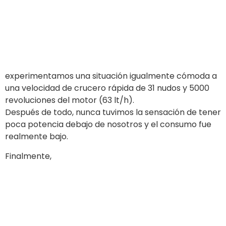
Eslora total
8,55 m
Manga
3,25 m
Ancho interior
2,20 m
transitable
Diámetro del tubular
60 cm
Compartimentos
6
Peso neto de la
1900 kg
embarcación auxiliar
Potencia máxima
kW 372 (500 CV)