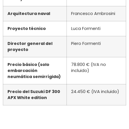
4500
26.4
48
28.8
5000
30.9
63
33.0
5500
34.0
68
37.2
6200
39.3
103
40.6
Hélice 1: 18» x 15, 4 palas; Hélice 2: 18,5» x 16, 3 palas.
Velocidad mínima de planeo:
11,5 nudos a 2600
revoluciones (hélice 1).
Condiciones de la prueba
: 2 pasajeros, mar agitado
con ola muerta. Alrededor de 200 l de combustible y
50 l de agua.