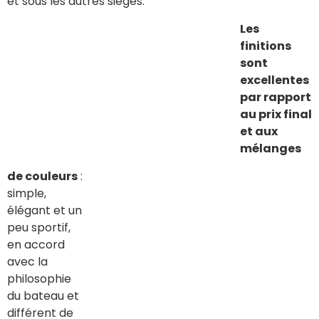
et sous les autres sièges.
Les
finitions
sont
excellentes
par rapport
au prix final
et aux
mélanges
de couleurs
:
simple,
élégant et un
peu sportif,
en accord
avec la
philosophie
du bateau et
différent de