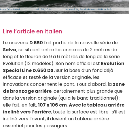
Luca DAmbrosio
juin 24, 2024
Actualités
,
Essais de maxi-RIB et RIB
Lire l’article en italien
Le nouveau
D 650
fait partie de la nouvelle série de
Selva
, se situant entre les annexes de 2 mètres de
long et le fleuron de 9 à 6 mètres de long de la série
Evolution (12 modèles). Son nom officiel est
Evolution
Special Line D.650 DS.
Sur la base d’un fond déjà
efficace et testé de la version originale, les
innovations concernent le pont. Tout d’abord, la
zone
de bronzage arrière
, certainement plus grande que
dans la version originale (qui a le banc traditionnel) :
elle fait, en fait,
107 x 106 cm
.
Avec le tableau arrière
incliné vers l’arrière
, toute la surface est libre ; s’il est
incliné vers l’avant, il devient un tableau arrière
essentiel pour les passagers.