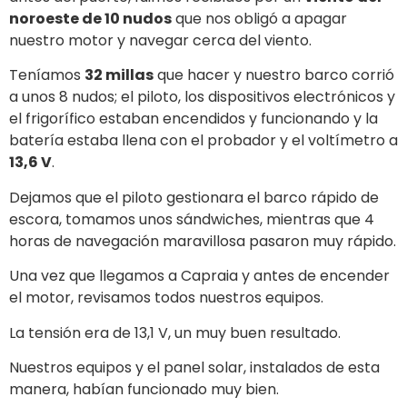
ACERCA DE BOAT REVIEW
Boat Review es una revista multimedia interactiva diaria dedicada al
mundo de la navegación y forma parte del grupo editorial The
International Yachting Media.
THEINTERNATIONALYACHTINGMEDIA.COM
YACHTING NEWS
|
SUPERYACHTS.NEWS
|
YACHT DIGEST
TOUSLESBATEAUX
|
LOS BARCOS
|
YD LUXURY EDITION
© 2026 – THE INTERNATIONAL YACHTING MEDIA