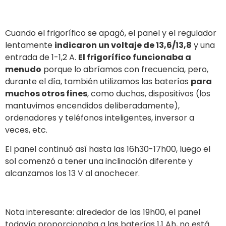
cubierto de rocío, así que lo limpiamos. La corriente
de entrada estaba entre 0,8 y 1,2 A.
Para recuperar 13,6 V, nuestro panel tenía que
producir lo siguiente:
105 A por batería x 5 = 525 A a 13,6 V
. En ese
momento, teníamos solo 12,5 V y 482 A en total, por lo
que, para recuperar 13,6 V, tendríamos que
recuperar
unos 42 V
durante el día, sin considerar nuestro
consumo del frigorífico.
Sin
embargo,
el panel
aumentó
su