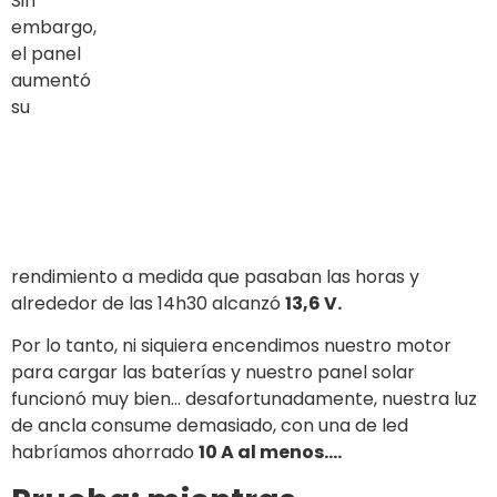
Lighthouse II R17.
Uno puede imaginar un consumo muy alto; por el
contrario, los
pilotos automáticos y dispositivos
Raymarine
aseguran un
consumo muy bajo y
excelentes rendimientos.
Así que, de nuevo, lo que más consume es nuestro
frigorífico de temperatura de congelación.
De todos modos, salimos de
Marina di Cala de
Medici
el 26 de julio a las 12h00 hacia
Capraia.
Justo
antes del puerto, fuimos recibidos por un
viento del
noroeste de 10 nudos
que nos obligó a apagar
nuestro motor y navegar cerca del viento.
Teníamos
32 millas
que hacer y nuestro barco corrió
a unos 8 nudos; el piloto, los dispositivos electrónicos y
el frigorífico estaban encendidos y funcionando y la
batería estaba llena con el probador y el voltímetro a