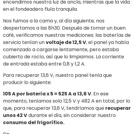
maravillosa y está provisto de equipos
Raymarine
,
los dispositivos más avanzados disponibles en el
mercado hoy en día.
En particular, tenemos un
piloto automático EV 200
con
unidad p70
, dos S7 60 antiguos y una
nueva
pantalla de la serie a
(7′), todo operado por