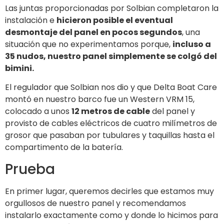
provisto de cables eléctricos de cuatro milímetros de
grosor que pasaban por tubulares y taquillas hasta el
compartimento de la batería.
Prueba
En primer lugar, queremos decirles que estamos muy
orgullosos de nuestro panel y recomendamos
instalarlo exactamente como y donde lo hicimos para
reducir la relación entre la potencia nominal y la real
proporcionada.
Zarpamos de Varazze hace más de 15 días y nos
quedamos casi siempre fondeados, excepto durante
2-3 días en los que nos quedamos en el puerto para
nuestras paradas técnicas. Nuestro Daydreamer es
un Comet 460 de 1986, con cinco baterías de servicio
de 105 Ah y un alto consumo, ya que tenemos un
paquete de energía hidráulica Navtech de 30 años