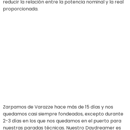
(que todavía funciona muy bien…)
Prueba: 24 horas en fondeadero
Comenzamos nuestra prueba cuando llegamos
(usando el motor) de Solenzara a Santa Giulia en
Córcega. Alrededor de las 13:30 apagamos nuestro
motor. Las baterías estaban casi llenas y tanto el
probador como el regulador indicaban
13,6 V.
Comenzamos nuestra prueba con el frigorífico
siempre encendido y una vida normal a bordo.
Soplaba una ligera brisa, nuestro barco estaba
orientado hacia el oeste-noroeste y la parte de popa