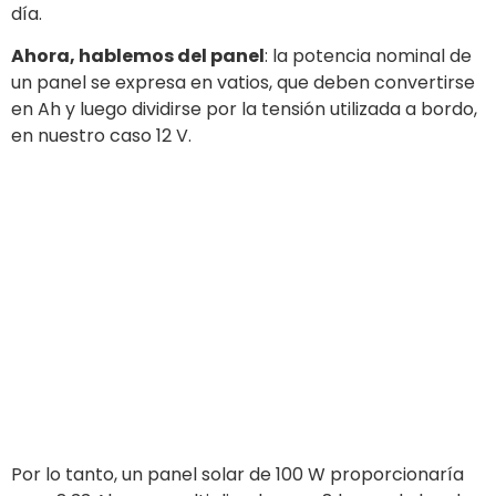
día.
Ahora, hablemos del panel
: la potencia nominal de
un panel se expresa en vatios, que deben convertirse
en Ah y luego dividirse por la tensión utilizada a bordo,
en nuestro caso 12 V.
Por lo tanto, un panel solar de 100 W proporcionaría
unos 8,33 Ah, que, multiplicados por 8 horas de luz, dan
66 A en total.
¿Pero es esto cierto?
¡Absolutamente NO!
Hay muchos
otros factores
que deben tenerse en cuenta. En primer lugar, la
caída de tensión provocada por el
diámetro y la
longitud de los cables eléctricos
, la
posición
y la
inclinación
del panel y las
condiciones
meteorológicas
porque, por supuesto, los paneles
solares necesitan sol para producir energía…