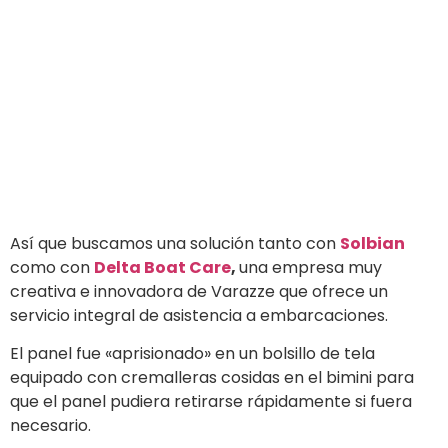
Así que buscamos una solución tanto con
Solbian
como con
Delta Boat Care
,
una empresa muy
creativa e innovadora de Varazze que ofrece un
servicio integral de asistencia a embarcaciones.
El panel fue «aprisionado» en un bolsillo de tela
equipado con cremalleras cosidas en el bimini para
que el panel pudiera retirarse rápidamente si fuera
necesario.
Las juntas proporcionadas por Solbian completaron la
instalación e
hicieron posible el eventual
desmontaje del panel en pocos segundos
, una
situación que no experimentamos porque,
incluso a
35 nudos, nuestro panel simplemente se colgó del
bimini.
El regulador que Solbian nos dio y que Delta Boat Care
montó en nuestro barco fue un Western VRM 15,
colocado a unos
12 metros de cable
del panel y