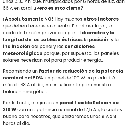
Recomiendo un
factor de reducción de la potencia
nominal del 50%
; un panel de 100 W no producirá
más de 33 A al día, no es suficiente para nuestro
balance energético.
Por lo tanto, elegimos un
panel flexible Solbian de
210 W
con una potencia nominal de 17,5 Ah, lo cual es
bueno para nosotros, que utilizaremos unos 8 A x 8
horas al día.
Pero, ¿dónde colocar un panel tan grande?
Instalación
Nuestra idea era colocar el panel en una zona lo más
alejada posible de las zonas de sombra. Los
navegantes oceánicos, de hecho, suelen instalar un
marco muy funcional pero feo en la popa. Queríamos
intentar instalar nuestros
nuevos paneles flexibles
en el
bimini
mediante una técnica que facilitara su