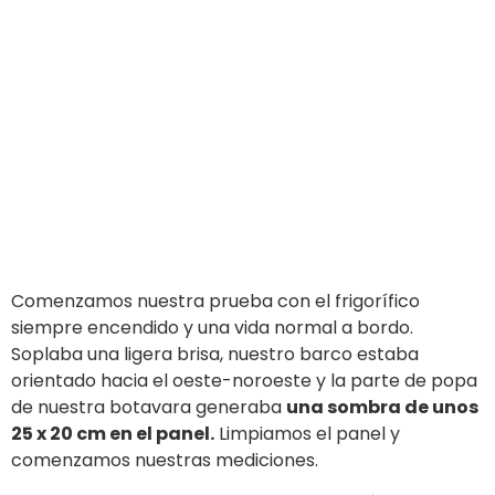
muchos otros fines
, como duchas, dispositivos (los
mantuvimos encendidos deliberadamente),
ordenadores y teléfonos inteligentes, inversor a
veces, etc.
El panel continuó así hasta las 16h30-17h00, luego el
sol comenzó a tener una inclinación diferente y
alcanzamos los 13 V al anochecer.
Nota interesante: alrededor de las 19h00, el panel
todavía proporcionaba a las baterías 1,1 Ah, no está
mal, diría yo.