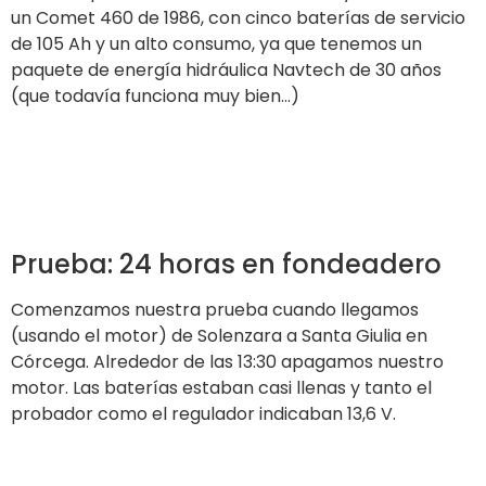
de nuestra botavara generaba
una sombra de unos
25 x 20 cm en el panel.
Limpiamos el panel y
comenzamos nuestras mediciones.
El regulador es una bestia extraña, esperábamos leer
la corriente que venía del panel pero, por el contrario,
nos dijo
cuánta corriente iba a las baterías
.
Cuando nuestro frigorífico estaba encendido, la
medición de amperios aumentaba mucho, mientras
que la de voltaje disminuía en proporción. En estas
condiciones, medimos 13,2 V y una entrada de unos 5
Ah en las baterías.
Cuando el frigorífico se apagó, el panel y el regulador
lentamente
indicaron un voltaje de 13,6/13,8
y una
entrada de 1-1,2 A.
El frigorífico funcionaba a
menudo
porque lo abríamos con frecuencia, pero,
durante el día, también utilizamos las baterías
para