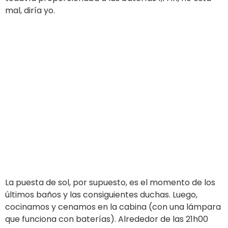
rendimiento a medida que pasaban las horas y
alrededor de las 14h30 alcanzó
13,6 V.
Por lo tanto, ni siquiera encendimos nuestro motor
para cargar las baterías y nuestro panel solar
funcionó muy bien… desafortunadamente, nuestra luz
de ancla consume demasiado, con una de led
habríamos ahorrado
10 A al menos….
Prueba: mientras
navegamos
Cuando se utilizan las velas, el consumo total es un
asunto complicado y hay muchos factores a tener en
cuenta. Afortunadamente, tenemos dos excelentes
aliados: nuestro barco tiene una estabilidad de rumbo