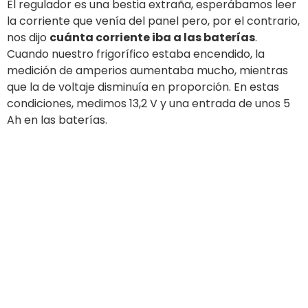
La puesta de sol, por supuesto, es el momento de los
últimos baños y las consiguientes duchas. Luego,
cocinamos y cenamos en la cabina (con una lámpara
que funciona con baterías). Alrededor de las 21h00
encendimos nuestra luz de ancla, mientras que la vida
en el fondeadero fluía tranquila.
Nos fuimos a la cama y, al día siguiente, nos
despertamos a las 8h30. Después de tomar un buen
café, verificamos nuestras mediciones: las baterías de
servicio tenían un
voltaje de 12,5 V
, el panel ya había
comenzado a cargarse lentamente, pero estaba