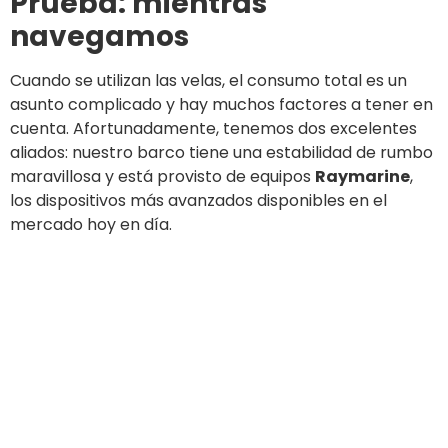
13,6 V
.
Dejamos que el piloto gestionara el barco rápido de
escora, tomamos unos sándwiches, mientras que 4
horas de navegación maravillosa pasaron muy rápido.
Una vez que llegamos a Capraia y antes de encender
el motor, revisamos todos nuestros equipos.
La tensión era de 13,1 V, un muy buen resultado.
Nuestros equipos y el panel solar, instalados de esta
manera, habían funcionado muy bien.
Así que, amarramos en Capraia y disfrutamos del
resto del día, felices de haber probado esta nueva
herramienta que, en nuestra opinión, puede
reemplazar muy bien a un generador, con todas las
ventajas consiguientes: sin ruido, sin mal olor y bajos
costes de mantenimiento.