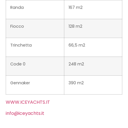
Randa
167 m2
Fiocco
128 m2
Trinchetta
66,5 m2
Code 0
248 m2
Gennaker
390 m2
WWW.ICEYACHTS.IT
info@iceyachts.it