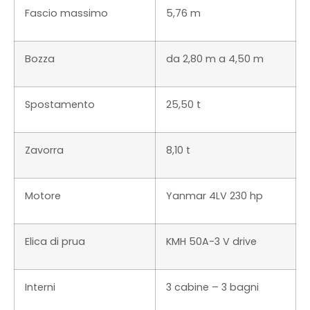
Fascio massimo
5,76 m
Bozza
da 2,80 m a 4,50 m
Spostamento
25,50 t
Zavorra
8,10 t
Motore
Yanmar 4LV 230 hp
Elica di prua
KMH 50A-3 V drive
Interni
3 cabine – 3 bagni