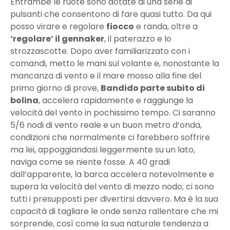
Entrambe le ruote sono dotate di una serie di
pulsanti che consentono di fare quasi tutto. Da qui
posso virare e regolare
fiocco
e randa, oltre a
‘regolare’ il gennaker
, il paterazzo e lo
strozzascotte. Dopo aver familiarizzato con i
comandi, metto le mani sul volante e, nonostante la
mancanza di vento e il mare mosso alla fine del
primo giorno di prove,
Bandido parte subito di
bolina
, accelera rapidamente e raggiunge la
velocità del vento in pochissimo tempo. Ci saranno
5/6 nodi di vento reale e un buon metro d’onda,
condizioni che normalmente ci farebbero soffrire
ma lei, appoggiandosi leggermente su un lato,
naviga come se niente fosse. A 40 gradi
dall’apparente, la barca accelera notevolmente e
supera la velocità del vento di mezzo nodo; ci sono
tutti i presupposti per divertirsi davvero. Ma è la sua
capacità di tagliare le onde senza rallentare che mi
sorprende, così come la sua naturale tendenza a