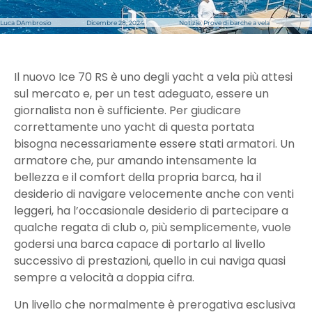
Luca DAmbrosio
Dicembre 28, 2024
Notizie
,
Prove di barche a vela
Il nuovo Ice 70 RS è uno degli yacht a vela più attesi
sul mercato e, per un test adeguato, essere un
giornalista non è sufficiente. Per giudicare
correttamente uno yacht di questa portata
bisogna necessariamente essere stati armatori. Un
armatore che, pur amando intensamente la
bellezza e il comfort della propria barca, ha il
desiderio di navigare velocemente anche con venti
leggeri, ha l’occasionale desiderio di partecipare a
qualche regata di club o, più semplicemente, vuole
godersi una barca capace di portarlo al livello
successivo di prestazioni, quello in cui naviga quasi
sempre a velocità a doppia cifra.
Un livello che normalmente è prerogativa esclusiva