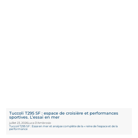
Tuccoli T295 SF : espace de croisière et performances
sportives. L’essai en mer
juillet 23, 2026
Luca D'Ambrosio
Tuccoli T295 SF : Essai en mer et analyse complète de la « reine de l’espace et de la
performance