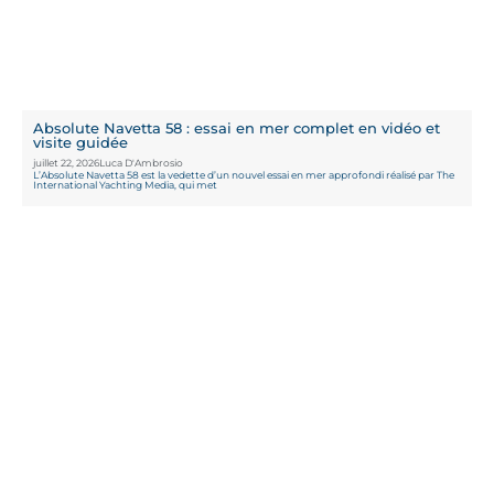
Absolute Navetta 58 : essai en mer complet en vidéo et
visite guidée
juillet 22, 2026
Luca D'Ambrosio
L’Absolute Navetta 58 est la vedette d’un nouvel essai en mer approfondi réalisé par The
International Yachting Media, qui met