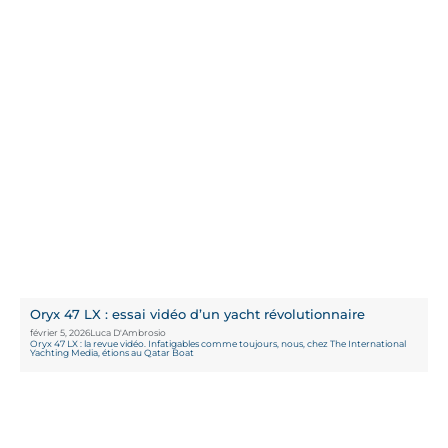
Oryx 47 LX : essai vidéo d’un yacht révolutionnaire
février 5, 2026
Luca D'Ambrosio
Oryx 47 LX : la revue vidéo. Infatigables comme toujours, nous, chez The International
Yachting Media, étions au Qatar Boat